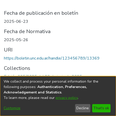
Fecha de publicación en boletín
2025-06-23
Fecha de Normativa
2025-05-26
URI
https://boletin.unc.edu.ar/handle/123456789/13369
Collections
Edición 005/2025 del 23 de junio de 2025
We collect and process your personal information for the
following purposes:
Authentication, Preferences,
Acknowledgement and Statistics
.
To learn more, please read our
privacy policy
.
Universidad Nacional de Córdoba
Customize
Decline
That's ok