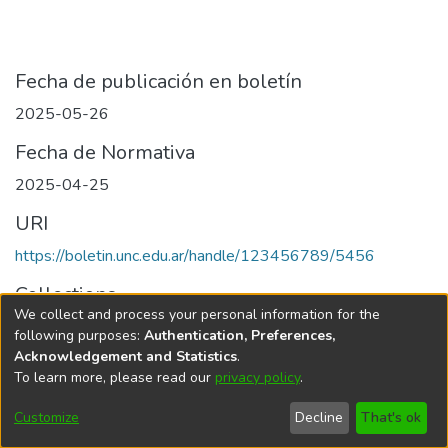
Fecha de publicación en boletín
2025-05-26
Fecha de Normativa
2025-04-25
URI
https://boletin.unc.edu.ar/handle/123456789/5456
Collections
We collect and process your personal information for the
Edición 001/2025 del 26 de mayo de 2025
following purposes:
Authentication, Preferences,
Acknowledgement and Statistics
.
To learn more, please read our
privacy policy
.
Universidad Nacional de Córdoba
Customize
Decline
That's ok