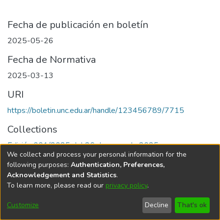
Fecha de publicación en boletín
2025-05-26
Fecha de Normativa
2025-03-13
URI
https://boletin.unc.edu.ar/handle/123456789/7715
Collections
Edición 001/2025 del 26 de mayo de 2025
We collect and process your personal information for the
following purposes:
Authentication, Preferences,
Acknowledgement and Statistics
.
To learn more, please read our
privacy policy
.
Universidad Nacional de Córdoba
Customize
Decline
That's ok