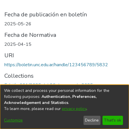
Fecha de publicación en boletín
2025-05-26
Fecha de Normativa
2025-04-15
URI
https://boletin.unc.edu.ar/handle/123456789/5832
Collections
Edición 001/2025 del 26 de mayo de 2025
We collect and process your personal information for the
following purposes:
Authentication, Preferences,
Acknowledgement and Statistics
.
To learn more, please read our
privacy policy
.
Universidad Nacional de Córdoba
Customize
Decline
That's ok