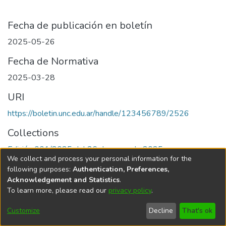
Fecha de publicación en boletín
2025-05-26
Fecha de Normativa
2025-03-28
URI
https://boletin.unc.edu.ar/handle/123456789/2526
Collections
Edición 001/2025 del 26 de mayo de 2025
We collect and process your personal information for the
following purposes:
Authentication, Preferences,
Acknowledgement and Statistics
.
To learn more, please read our
privacy policy
.
Universidad Nacional de Córdoba
Customize
Decline
That's ok