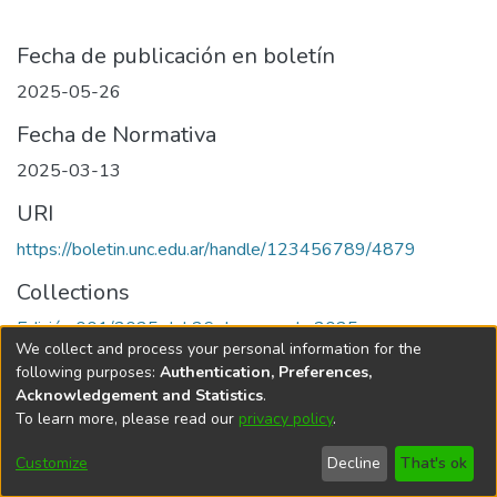
Fecha de publicación en boletín
2025-05-26
Fecha de Normativa
2025-03-13
URI
https://boletin.unc.edu.ar/handle/123456789/4879
Collections
Edición 001/2025 del 26 de mayo de 2025
We collect and process your personal information for the
following purposes:
Authentication, Preferences,
Acknowledgement and Statistics
.
To learn more, please read our
privacy policy
.
Universidad Nacional de Córdoba
Customize
Decline
That's ok