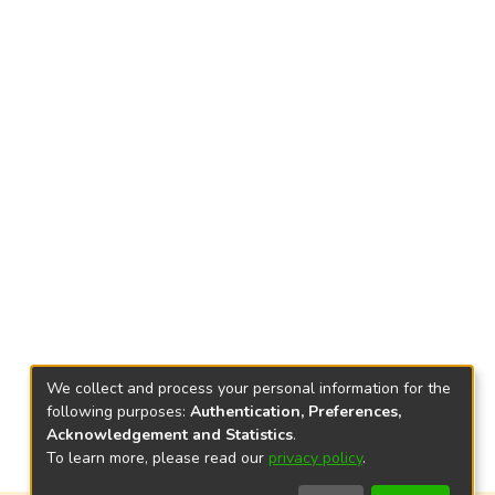
We collect and process your personal information for the
following purposes:
Authentication, Preferences,
Acknowledgement and Statistics
.
To learn more, please read our
privacy policy
.