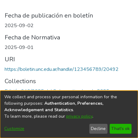
Fecha de publicación en boletín
2025-09-02
Fecha de Normativa
2025-09-01
URI
https://boletin.unc.edu.ar/handle/123456789/20492
Collections
Edición 046/2025 del 2 de septiembre de 2025
We collect and process your personal information for the
following purposes:
Authentication, Preferences,
Acknowledgement and Statistics
.
To learn more, please read our
privacy policy
.
Universidad Nacional de Córdoba
Customize
Decline
That's ok