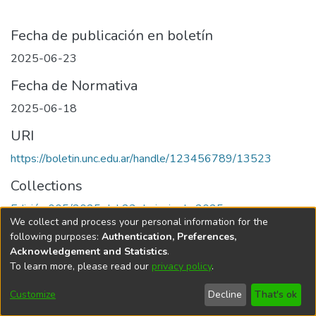
Fecha de publicación en boletín
2025-06-23
Fecha de Normativa
2025-06-18
URI
https://boletin.unc.edu.ar/handle/123456789/13523
Collections
Edición 005/2025 del 23 de junio de 2025
We collect and process your personal information for the
following purposes:
Authentication, Preferences,
Acknowledgement and Statistics
.
To learn more, please read our
privacy policy
.
Universidad Nacional de Córdoba
Customize
Decline
That's ok