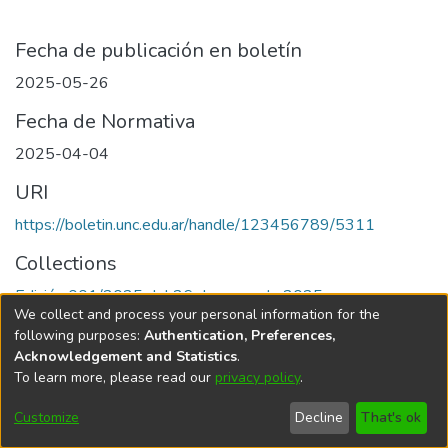
Fecha de publicación en boletín
2025-05-26
Fecha de Normativa
2025-04-04
URI
https://boletin.unc.edu.ar/handle/123456789/5311
Collections
Edición 001/2025 del 26 de mayo de 2025
We collect and process your personal information for the
following purposes:
Authentication, Preferences,
Acknowledgement and Statistics
.
To learn more, please read our
privacy policy
.
Universidad Nacional de Córdoba
Customize
Decline
That's ok