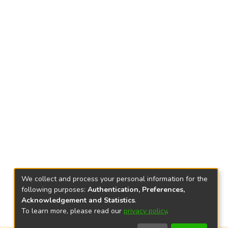
We collect and process your personal information for the
following purposes:
Authentication, Preferences,
Acknowledgement and Statistics
.
To learn more, please read our
privacy policy
.