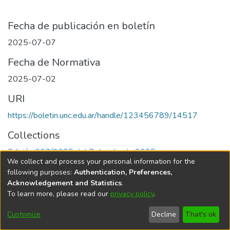
Fecha de publicación en boletín
2025-07-07
Fecha de Normativa
2025-07-02
URI
https://boletin.unc.edu.ar/handle/123456789/14517
Collections
Edición 007/2025 del 7 de julio de 2025
We collect and process your personal information for the
following purposes:
Authentication, Preferences,
Acknowledgement and Statistics
.
To learn more, please read our
privacy policy
.
Universidad Nacional de Córdoba
Customize
Decline
That's ok