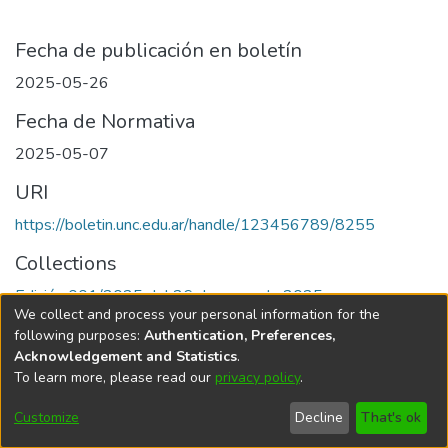
Fecha de publicación en boletín
2025-05-26
Fecha de Normativa
2025-05-07
URI
https://boletin.unc.edu.ar/handle/123456789/8255
Collections
Edición 001/2025 del 26 de mayo de 2025
We collect and process your personal information for the
following purposes:
Authentication, Preferences,
Acknowledgement and Statistics
.
To learn more, please read our
privacy policy
.
Universidad Nacional de Córdoba
Customize
Decline
That's ok