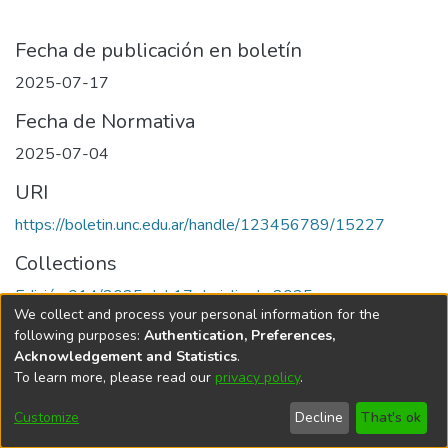
Fecha de publicación en boletín
2025-07-17
Fecha de Normativa
2025-07-04
URI
https://boletin.unc.edu.ar/handle/123456789/15227
Collections
Edición 014/2025 del 17 de julio de 2025
We collect and process your personal information for the
following purposes:
Authentication, Preferences,
Acknowledgement and Statistics
.
To learn more, please read our
privacy policy
.
Universidad Nacional de Córdoba
Customize
Decline
That's ok