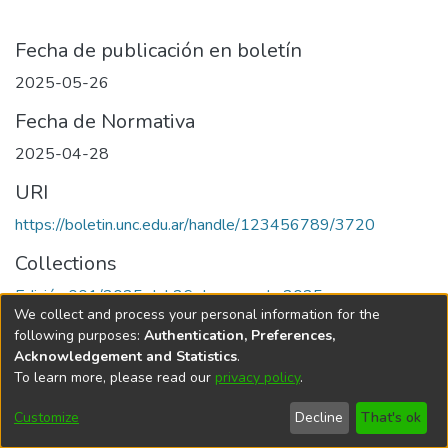
Fecha de publicación en boletín
2025-05-26
Fecha de Normativa
2025-04-28
URI
https://boletin.unc.edu.ar/handle/123456789/3720
Collections
Edición 001/2025 del 26 de mayo de 2025
We collect and process your personal information for the
following purposes:
Authentication, Preferences,
Acknowledgement and Statistics
.
To learn more, please read our
privacy policy
.
Universidad Nacional de Córdoba
Customize
Decline
That's ok