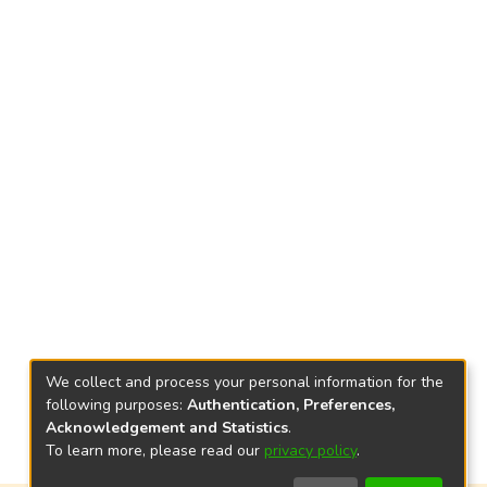
We collect and process your personal information for the
following purposes:
Authentication, Preferences,
Acknowledgement and Statistics
.
To learn more, please read our
privacy policy
.