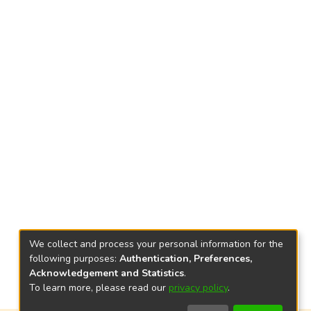
We collect and process your personal information for the
following purposes:
Authentication, Preferences,
Acknowledgement and Statistics
.
To learn more, please read our
privacy policy
.