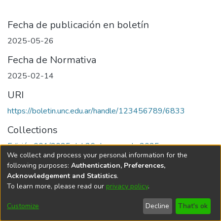
Fecha de publicación en boletín
2025-05-26
Fecha de Normativa
2025-02-14
URI
https://boletin.unc.edu.ar/handle/123456789/6833
Collections
Edición 001/2025 del 26 de mayo de 2025
We collect and process your personal information for the
following purposes:
Authentication, Preferences,
Acknowledgement and Statistics
.
To learn more, please read our
privacy policy
.
Universidad Nacional de Córdoba
Customize
Decline
That's ok