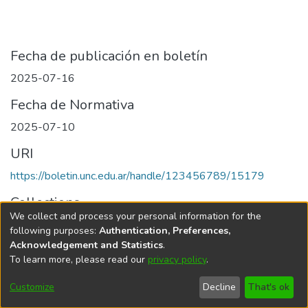
Fecha de publicación en boletín
2025-07-16
Fecha de Normativa
2025-07-10
URI
https://boletin.unc.edu.ar/handle/123456789/15179
Collections
We collect and process your personal information for the
Edición 013/2025 del 16 de julio de 2025
following purposes:
Authentication, Preferences,
Acknowledgement and Statistics
.
To learn more, please read our
privacy policy
.
Universidad Nacional de Córdoba
Customize
Decline
That's ok