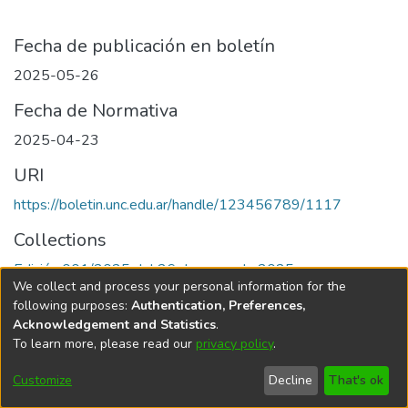
Fecha de publicación en boletín
2025-05-26
Fecha de Normativa
2025-04-23
URI
https://boletin.unc.edu.ar/handle/123456789/1117
Collections
Edición 001/2025 del 26 de mayo de 2025
We collect and process your personal information for the
following purposes:
Authentication, Preferences,
Acknowledgement and Statistics
.
To learn more, please read our
privacy policy
.
Universidad Nacional de Córdoba
Customize
Decline
That's ok