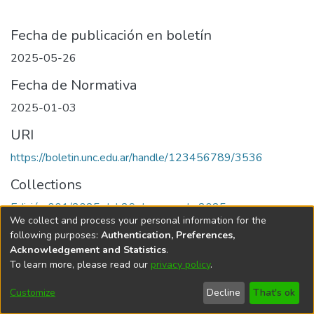
Fecha de publicación en boletín
2025-05-26
Fecha de Normativa
2025-01-03
URI
https://boletin.unc.edu.ar/handle/123456789/3536
Collections
Edición 001/2025 del 26 de mayo de 2025
We collect and process your personal information for the
following purposes:
Authentication, Preferences,
Acknowledgement and Statistics
.
To learn more, please read our
privacy policy
.
Universidad Nacional de Córdoba
Customize
Decline
That's ok