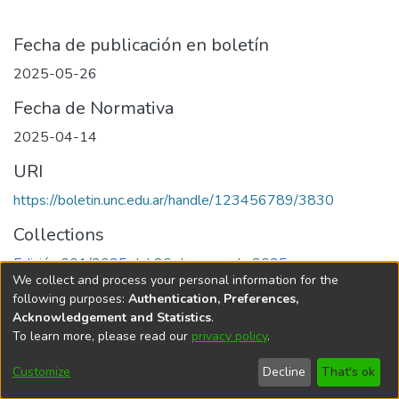
Fecha de publicación en boletín
2025-05-26
Fecha de Normativa
2025-04-14
URI
https://boletin.unc.edu.ar/handle/123456789/3830
Collections
Edición 001/2025 del 26 de mayo de 2025
We collect and process your personal information for the
following purposes:
Authentication, Preferences,
Acknowledgement and Statistics
.
To learn more, please read our
privacy policy
.
Universidad Nacional de Córdoba
Customize
Decline
That's ok