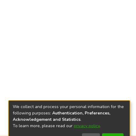
We collect and process your personal information for the
following purposes:
Authentication, Preferences,
Acknowledgement and Statistics
.
To learn more, please read our
privacy policy
.