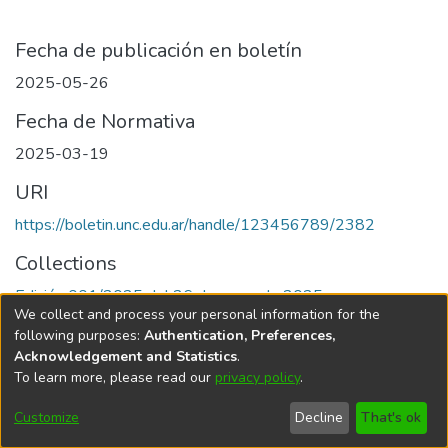
Fecha de publicación en boletín
2025-05-26
Fecha de Normativa
2025-03-19
URI
https://boletin.unc.edu.ar/handle/123456789/2382
Collections
Edición 001/2025 del 26 de mayo de 2025
We collect and process your personal information for the
following purposes:
Authentication, Preferences,
Acknowledgement and Statistics
.
To learn more, please read our
privacy policy
.
Universidad Nacional de Córdoba
Customize
Decline
That's ok