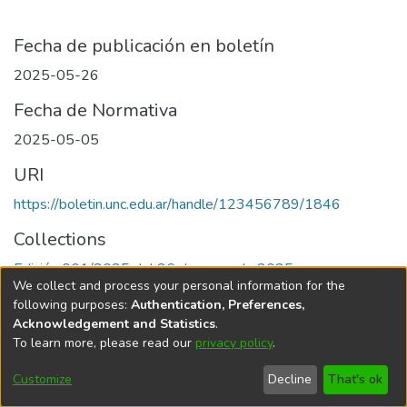
Fecha de publicación en boletín
2025-05-26
Fecha de Normativa
2025-05-05
URI
https://boletin.unc.edu.ar/handle/123456789/1846
Collections
Edición 001/2025 del 26 de mayo de 2025
We collect and process your personal information for the
following purposes:
Authentication, Preferences,
Acknowledgement and Statistics
.
To learn more, please read our
privacy policy
.
Universidad Nacional de Córdoba
Customize
Decline
That's ok