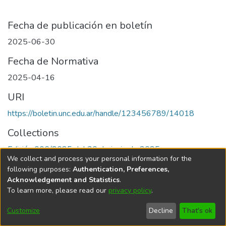
Fecha de publicación en boletín
2025-06-30
Fecha de Normativa
2025-04-16
URI
https://boletin.unc.edu.ar/handle/123456789/14018
Collections
Edición 006/2025 del 30 de junio de 2025
We collect and process your personal information for the
following purposes:
Authentication, Preferences,
Acknowledgement and Statistics
.
To learn more, please read our
privacy policy
.
Universidad Nacional de Córdoba
Customize
Decline
That's ok