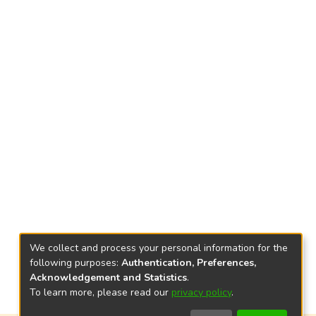
We collect and process your personal information for the
following purposes:
Authentication, Preferences,
Acknowledgement and Statistics
.
To learn more, please read our
privacy policy
.