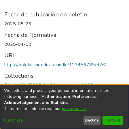
Fecha de publicación en boletín
2025-05-26
Fecha de Normativa
2025-04-08
URI
https://boletin.unc.edu.ar/handle/123456789/9264
Collections
Edición 001/2025 del 26 de mayo de 2025
We collect and process your personal information for the
following purposes:
Authentication, Preferences,
Acknowledgement and Statistics
.
To learn more, please read our
privacy policy
.
Universidad Nacional de Córdoba
Customize
Decline
That's ok