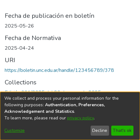
Fecha de publicación en boletín
2025-05-26
Fecha de Normativa
2025-04-24
URI
https://boletin.unc.edu.ar/handle/123456789/378
Collections
Edición 001/2025 del 26 de mayo de 2025
We collect and process your personal information for the
following purposes:
Authentication, Preferences,
Acknowledgement and Statistics
.
To learn more, please read our
privacy policy
.
Universidad Nacional de Córdoba
Customize
Decline
That's ok