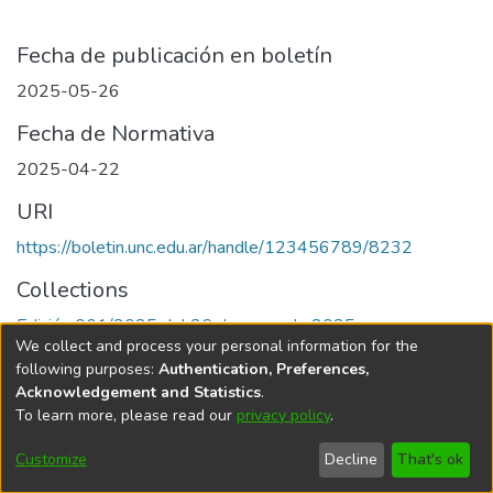
Fecha de publicación en boletín
2025-05-26
Fecha de Normativa
2025-04-22
URI
https://boletin.unc.edu.ar/handle/123456789/8232
Collections
Edición 001/2025 del 26 de mayo de 2025
We collect and process your personal information for the
following purposes:
Authentication, Preferences,
Acknowledgement and Statistics
.
To learn more, please read our
privacy policy
.
Universidad Nacional de Córdoba
Customize
Decline
That's ok