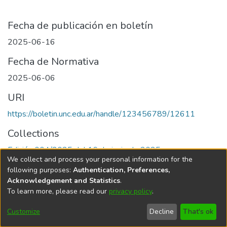
Fecha de publicación en boletín
2025-06-16
Fecha de Normativa
2025-06-06
URI
https://boletin.unc.edu.ar/handle/123456789/12611
Collections
Edición 004/2025 del 16 de junio de 2025
We collect and process your personal information for the
following purposes:
Authentication, Preferences,
Acknowledgement and Statistics
.
To learn more, please read our
privacy policy
.
Universidad Nacional de Córdoba
Customize
Decline
That's ok