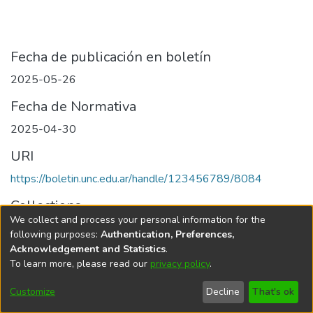
Fecha de publicación en boletín
2025-05-26
Fecha de Normativa
2025-04-30
URI
https://boletin.unc.edu.ar/handle/123456789/8084
Collections
We collect and process your personal information for the
Edición 001/2025 del 26 de mayo de 2025
following purposes:
Authentication, Preferences,
Acknowledgement and Statistics
.
To learn more, please read our
privacy policy
.
Universidad Nacional de Córdoba
Customize
Decline
That's ok