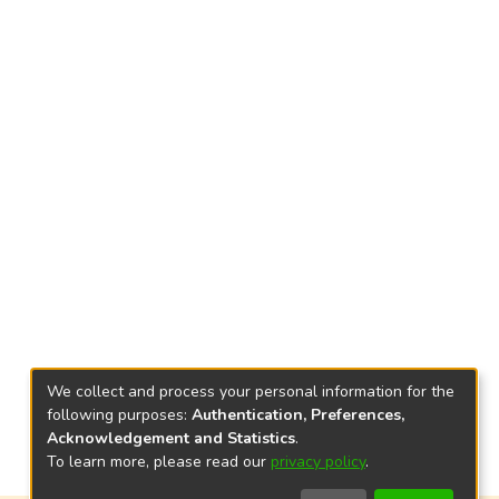
We collect and process your personal information for the
following purposes:
Authentication, Preferences,
Acknowledgement and Statistics
.
To learn more, please read our
privacy policy
.