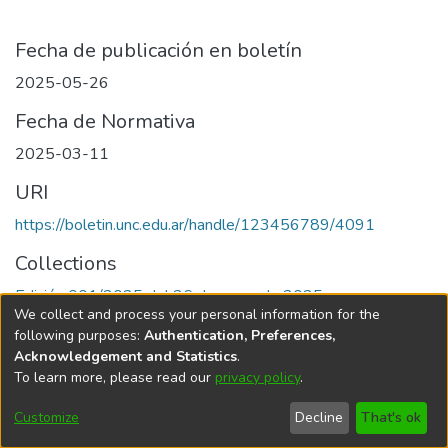
Fecha de publicación en boletín
2025-05-26
Fecha de Normativa
2025-03-11
URI
https://boletin.unc.edu.ar/handle/123456789/4091
Collections
Edición 001/2025 del 26 de mayo de 2025
We collect and process your personal information for the
following purposes:
Authentication, Preferences,
Acknowledgement and Statistics
.
To learn more, please read our
privacy policy
.
Universidad Nacional de Córdoba
Customize
Decline
That's ok