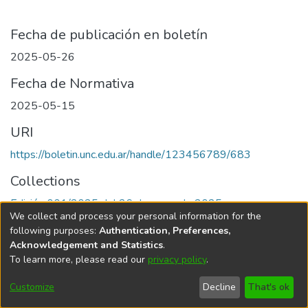
Fecha de publicación en boletín
2025-05-26
Fecha de Normativa
2025-05-15
URI
https://boletin.unc.edu.ar/handle/123456789/683
Collections
Edición 001/2025 del 26 de mayo de 2025
We collect and process your personal information for the
following purposes:
Authentication, Preferences,
Acknowledgement and Statistics
.
To learn more, please read our
privacy policy
.
Universidad Nacional de Córdoba
Customize
Decline
That's ok