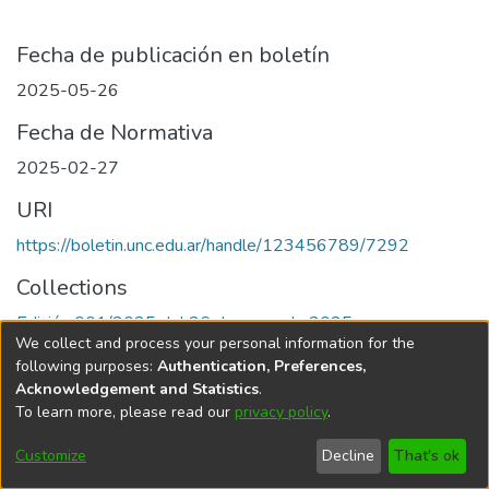
Fecha de publicación en boletín
2025-05-26
Fecha de Normativa
2025-02-27
URI
https://boletin.unc.edu.ar/handle/123456789/7292
Collections
Edición 001/2025 del 26 de mayo de 2025
We collect and process your personal information for the
following purposes:
Authentication, Preferences,
Acknowledgement and Statistics
.
To learn more, please read our
privacy policy
.
Universidad Nacional de Córdoba
Customize
Decline
That's ok