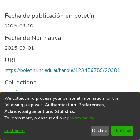
Fecha de publicación en boletín
2025-09-02
Fecha de Normativa
2025-09-01
URI
https://boletin.unc.edu.ar/handle/123456789/20381
Collections
Edición 046/2025 del 2 de septiembre de 2025
We collect and process your personal information for the
following purposes:
Authentication, Preferences,
Acknowledgement and Statistics
.
To learn more, please read our
privacy policy
.
Universidad Nacional de Córdoba
Customize
Decline
That's ok