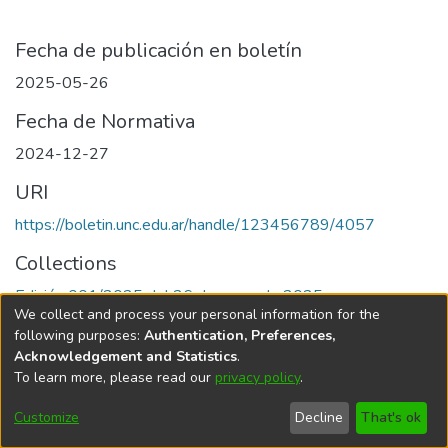
Fecha de publicación en boletín
2025-05-26
Fecha de Normativa
2024-12-27
URI
https://boletin.unc.edu.ar/handle/123456789/4057
Collections
Edición 001/2025 del 26 de mayo de 2025
We collect and process your personal information for the
following purposes:
Authentication, Preferences,
Acknowledgement and Statistics
.
To learn more, please read our
privacy policy
.
Universidad Nacional de Córdoba
Customize
Decline
That's ok