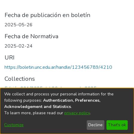
Fecha de publicación en boletín
2025-05-26
Fecha de Normativa
2025-02-24
URI
https://boletin.unc.edu.ar/handle/123456789/4210
Collections
Edición 001/2025 del 26 de mayo de 2025
We collect and process your personal information for the
following purposes:
Authentication, Preferences,
Acknowledgement and Statistics
.
To learn more, please read our
privacy policy
.
Universidad Nacional de Córdoba
Customize
Decline
That's ok