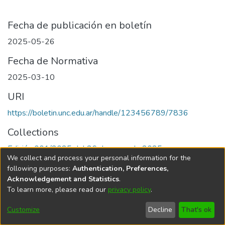
Fecha de publicación en boletín
2025-05-26
Fecha de Normativa
2025-03-10
URI
https://boletin.unc.edu.ar/handle/123456789/7836
Collections
Edición 001/2025 del 26 de mayo de 2025
We collect and process your personal information for the
following purposes:
Authentication, Preferences,
Acknowledgement and Statistics
.
To learn more, please read our
privacy policy
.
Universidad Nacional de Córdoba
Customize
Decline
That's ok