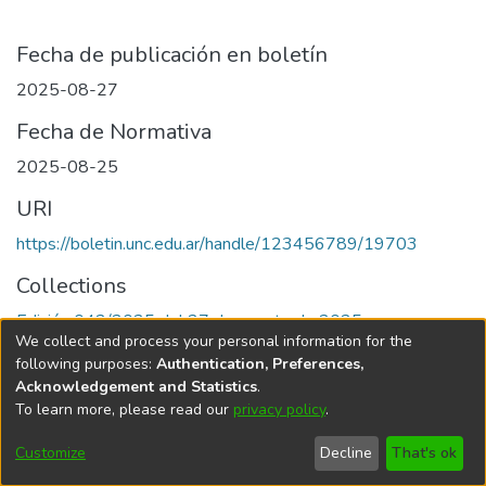
Fecha de publicación en boletín
2025-08-27
Fecha de Normativa
2025-08-25
URI
https://boletin.unc.edu.ar/handle/123456789/19703
Collections
Edición 042/2025 del 27 de agosto de 2025
We collect and process your personal information for the
following purposes:
Authentication, Preferences,
Acknowledgement and Statistics
.
To learn more, please read our
privacy policy
.
Universidad Nacional de Córdoba
Customize
Decline
That's ok