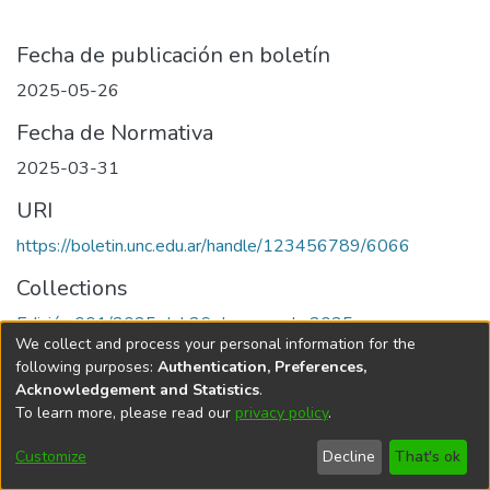
Fecha de publicación en boletín
2025-05-26
Fecha de Normativa
2025-03-31
URI
https://boletin.unc.edu.ar/handle/123456789/6066
Collections
Edición 001/2025 del 26 de mayo de 2025
We collect and process your personal information for the
following purposes:
Authentication, Preferences,
Acknowledgement and Statistics
.
To learn more, please read our
privacy policy
.
Universidad Nacional de Córdoba
Customize
Decline
That's ok