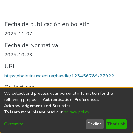
Fecha de publicación en boletín
2025-11-07
Fecha de Normativa
2025-10-23
URI
https://boletin.unc.edu.ar/handle/123456789/27922
Collections
We collect and process your personal information for the
Edición 091/2025 del 7 de noviembre de 2025
following purposes:
Authentication, Preferences,
Acknowledgement and Statistics
.
To learn more, please read our
privacy policy
.
Universidad Nacional de Córdoba
Customize
Decline
That's ok