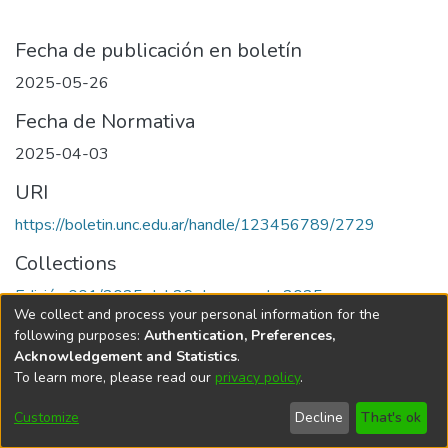
Fecha de publicación en boletín
2025-05-26
Fecha de Normativa
2025-04-03
URI
https://boletin.unc.edu.ar/handle/123456789/2729
Collections
Edición 001/2025 del 26 de mayo de 2025
We collect and process your personal information for the
following purposes:
Authentication, Preferences,
Acknowledgement and Statistics
.
To learn more, please read our
privacy policy
.
Universidad Nacional de Córdoba
Customize
Decline
That's ok