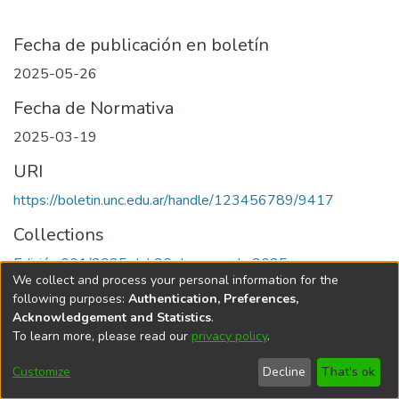
Fecha de publicación en boletín
2025-05-26
Fecha de Normativa
2025-03-19
URI
https://boletin.unc.edu.ar/handle/123456789/9417
Collections
Edición 001/2025 del 26 de mayo de 2025
We collect and process your personal information for the
following purposes:
Authentication, Preferences,
Acknowledgement and Statistics
.
To learn more, please read our
privacy policy
.
Universidad Nacional de Córdoba
Customize
Decline
That's ok