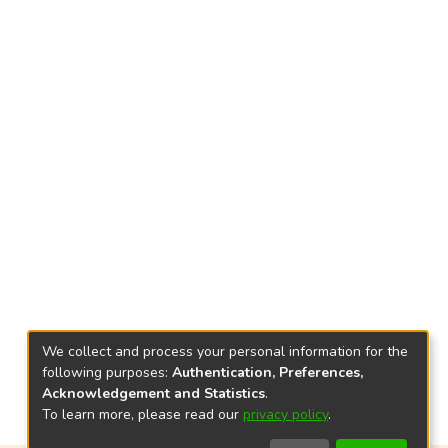
We collect and process your personal information for the
following purposes:
Authentication, Preferences,
Acknowledgement and Statistics
.
To learn more, please read our
privacy policy
.