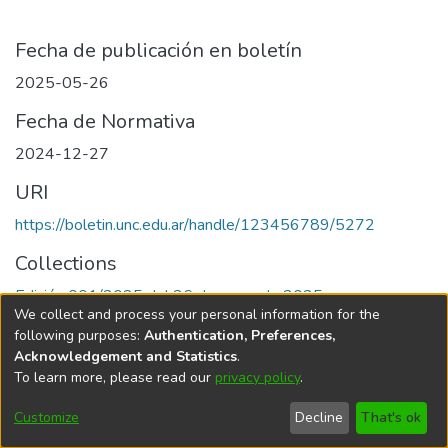
Fecha de publicación en boletín
2025-05-26
Fecha de Normativa
2024-12-27
URI
https://boletin.unc.edu.ar/handle/123456789/5272
Collections
Edición 001/2025 del 26 de mayo de 2025
We collect and process your personal information for the
following purposes:
Authentication, Preferences,
Acknowledgement and Statistics
.
To learn more, please read our
privacy policy
.
Universidad Nacional de Córdoba
Customize
Decline
That's ok