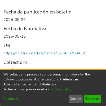
Fecha de publicación en boletín
2025-05-26
Fecha de Normativa
2025-05-18
URI
https://boletin.unc.edu.ar/handle/123456789/865
Collections
Edición 001/2025 del 26 de mayo de 2025
We collect and process your personal information for the
following purposes:
Authentication, Preferences,
Acknowledgement and Statistics
.
To learn more, please read our
privacy policy
.
Universidad Nacional de Córdoba
Customize
Decline
That's ok