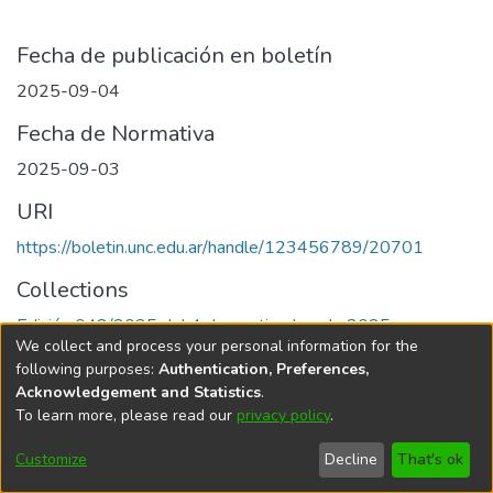
Fecha de publicación en boletín
2025-09-04
Fecha de Normativa
2025-09-03
URI
https://boletin.unc.edu.ar/handle/123456789/20701
Collections
Edición 048/2025 del 4 de septiembre de 2025
We collect and process your personal information for the
following purposes:
Authentication, Preferences,
Acknowledgement and Statistics
.
To learn more, please read our
privacy policy
.
Universidad Nacional de Córdoba
Customize
Decline
That's ok