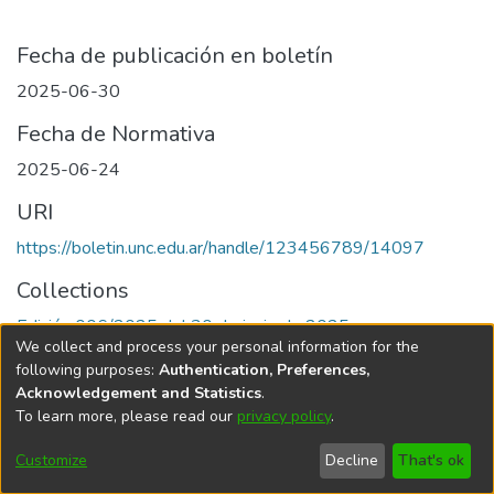
Fecha de publicación en boletín
2025-06-30
Fecha de Normativa
2025-06-24
URI
https://boletin.unc.edu.ar/handle/123456789/14097
Collections
Edición 006/2025 del 30 de junio de 2025
We collect and process your personal information for the
following purposes:
Authentication, Preferences,
Acknowledgement and Statistics
.
To learn more, please read our
privacy policy
.
Universidad Nacional de Córdoba
Customize
Decline
That's ok